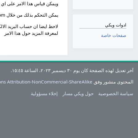
ويمكن قياس هذا الامر على اي 
يمكن التحكم بذلك من خلال admin.google.com ثم groups وللمزيد من المساعدة في هذا الامر راجع
ادوات ويكي
لاحظ ايضا ان حساب البريد الال
لمعرفة المزيد حول هذا الامر
صفحات خاصة
آخر تعديل لهذه الصفحة كان يوم ٣٠ ديسمبر ٢٠٢٣، الساعة ١٥:٤٥.
المحتوى منشور وفق
ns Attribution-NonCommercial-ShareAlike
سياسة الخصوصية
حول ويكي مسار
إخلاء مسؤولية