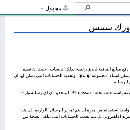
مجهول
 ورك سبيس
لي دفع مبالغ اضافية لحجز رخصة لذلك الحساب ، حيث ان قسم
المبيعات (مثلا) او التوظيف يعتبر مجموعة حيث انه في العاده يكون مسؤول عنه اكثر من موظف وبالتالي يمكن انشاء "مجموعة group" وتحديد الحسابات التي يمكن لها ان
الرسالة.
مثلا انشاء لو كان موقعكم باسم massarcloud.com وكنتم تودون مجموعة للتوظيف فانه يتم انشاء مجموعة باسم hr@massarcloud.com وتحديد اي اي رسالة واردة
يضا استفدتم من ميزه ان يتم تمرير الرسائل الواردة الى هذا
ريد الالكتروني بل يتم تحديد الحسابات التي تتلقى نسخة من