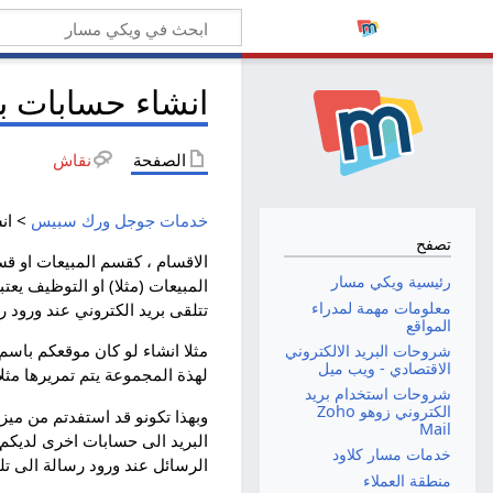
انشاء حسابات 
الصفحة
نقاش
خدمات جوجل ورك سبيس
> ان
تصفح
الاقسام ، كقسم المبيعات او ق
رئيسية ويكي مسار
معلومات مهمة لمدراء
تتلقى بريد الكتروني عند ورود
المواقع
شروحات البريد الالكتروني
الاقتصادي - ويب ميل
لهذة المجموعة يتم تمريرها مثلا الى mohd@massarcloud.com و arcloud.com
شروحات استخدام بريد
الكتروني زوهو Zoho
وبهذا تكونو قد استفدتم من ميز
Mail
البريد الى حسابات اخرى لديكم 
خدمات مسار كلاود
الرسائل عند ورود رسالة الى ت
منطقة العملاء